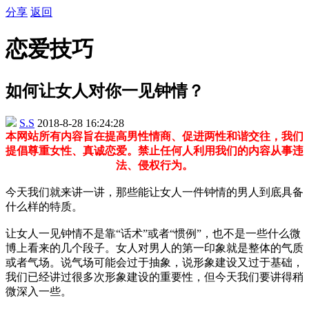
分享
返回
恋爱技巧
如何让女人对你一见钟情？
S.S
2018-8-28 16:24:28
本网站所有内容旨在提高男性情商、促进两性和谐交往，我们
提倡尊重女性、真诚恋爱。禁止任何人利用我们的内容从事违
法、侵权行为。
今天我们就来讲一讲，那些能让女人一件钟情的男人到底具备
什么样的特质。
让女人一见钟情不是靠“话术”或者“惯例”，也不是一些什么微
博上看来的几个段子。女人对男人的第一印象就是整体的气质
或者气场。说气场可能会过于抽象，说形象建设又过于基础，
我们已经讲过很多次形象建设的重要性，但今天我们要讲得稍
微深入一些。