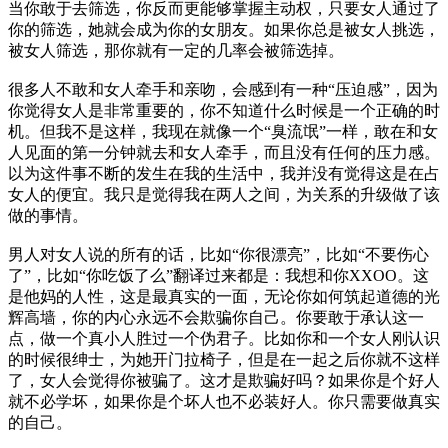
当你敢于去筛选，你反而更能够掌握主动权，只要女人通过了
你的筛选，她就会成为你的女朋友。如果你总是被女人挑选，
被女人筛选，那你就有一定的几率会被筛选掉。
很多人不敢和女人牵手和亲吻，会感到有一种“压迫感”，因为
你觉得女人是非常重要的，你不知道什么时候是一个正确的时
机。但我不是这样，我现在就像一个“臭流氓”一样，敢在和女
人见面的第一分钟就去和女人牵手，而且没有任何的压力感。
以为这件事不断的发生在我的生活中，我并没有觉得这是在占
女人的便宜。我只是觉得我在两人之间，为关系的升级做了该
做的事情。
男人对女人说的所有的话，比如“你很漂亮”，比如“不要伤心
了”，比如“你吃饭了么”翻译过来都是：我想和你XXOO。这
是他妈的人性，这是最真实的一面，无论你如何筑起道德的光
辉高墙，你的内心永远不会欺骗你自己。你要敢于承认这一
点，做一个真小人胜过一个伪君子。比如你和一个女人刚认识
的时候很绅士，为她开门拉椅子，但是在一起之后你就不这样
了，女人会觉得你被骗了。这才是欺骗好吗？如果你是个好人
就不必学坏，如果你是个坏人也不必装好人。你只需要做真实
的自己。