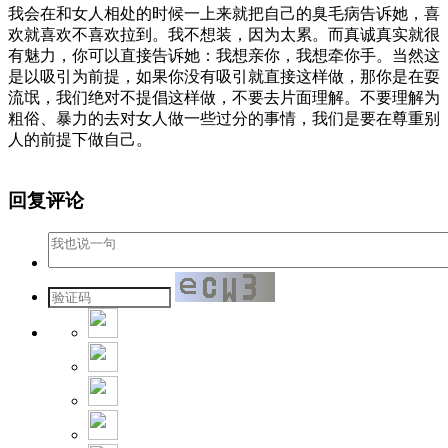
我会在和女人相处的时候一上来就把自己的臭毛病告诉她，喜
欢就喜欢不喜欢拉到。我不想装，因为太累。而真诚真实就很
有魅力，你可以直接告诉她：我想亲你，我想牵你手。当然这
是以吸引为前提，如果你没有吸引就直接这样做，那你是在耍
流氓，我们绝对不提倡这样做，不要去片面理解。不要理解为
粗俗、暴力的去对女人做一些过分的事情，我们是要在尊重别
人的前提下做自己。
回复评论